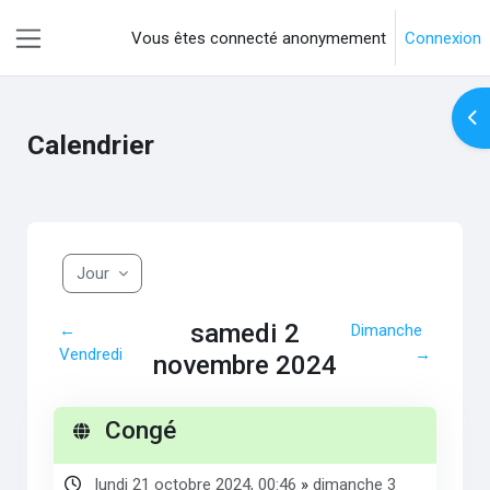
Passer au contenu principal
Vous êtes connecté anonymement
Connexion
Panneau latéral
Ouv
Calendrier
Jour
samedi 2
←
Dimanche
Vendredi
→
novembre 2024
Congé
lundi 21 octobre 2024, 00:46
»
dimanche 3