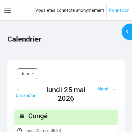
Passer au contenu principal
Vous êtes connecté anonymement
Connexion
Panneau latéral
Ouv
Calendrier
Jour
lundi 25 mai
←
Mardi
→
Dimanche
2026
Congé
lundi 25 mai, 08:33