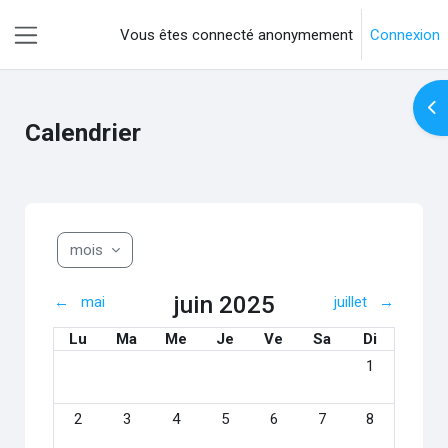
Passer au contenu principal
Vous êtes connecté anonymement
Connexion
Panneau latéral
Ouv
Calendrier
mois
juin 2025
←
mai
juillet
→
Lundi
Mardi
Mercredi
Jeudi
Vendredi
Samedi
Dimanche
Lu
Ma
Me
Je
Ve
Sa
Di
Aucun événeme
1
Aucun événement, lundi 2 juin
Aucun événement, mardi 3 juin
Aucun événement, mercredi 4 juin
Aucun événement, jeudi 5 juin
Aucun événement, vendredi 6
Aucun événement, sam
Aucun événeme
2
3
4
5
6
7
8