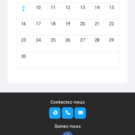
1 événement, lundi 9 juin
Aucun événement, mardi 10 juin
Aucun événement, mercredi 11 juin
Aucun événement, jeudi 12 juin
Aucun événement, vendredi 1
Aucun événement, sam
Aucun événeme
9
10
11
12
13
14
15
Aucun événement, lundi 16 juin
Aucun événement, mardi 17 juin
Aucun événement, mercredi 18 juin
Aucun événement, jeudi 19 juin
Aucun événement, vendredi 2
Aucun événement, sam
Aucun événeme
16
17
18
19
20
21
22
Aucun événement, lundi 23 juin
Aucun événement, mardi 24 juin
Aucun événement, mercredi 25 juin
Aucun événement, jeudi 26 juin
Aucun événement, vendredi 2
Aucun événement, sam
Aucun événeme
23
24
25
26
27
28
29
Aucun événement, lundi 30 juin
30
Contactez-nous
Suivez-nous