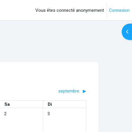
Vous êtes connecté anonymement
Connexion
Ouv
septembre
▶︎
Samedi
Dimanche
Sa
Di
dredi 1 août
Aucun événement, samedi 2 août
Aucun événement, dimanche 3 août
2
3