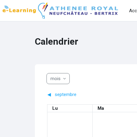
Passer au contenu principal
Acc
Calendrier
mois
◀︎
septembre
Lundi
Mardi
Lu
Ma