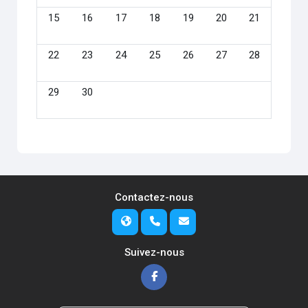
Aucun événement, lundi 15 juin
Aucun événement, mardi 16 juin
Aucun événement, mercredi 17 juin
Aucun événement, jeudi 18 juin
Aucun événement, vendredi 1
Aucun événement, sam
Aucun événeme
15
16
17
18
19
20
21
Aucun événement, lundi 22 juin
Aucun événement, mardi 23 juin
Aucun événement, mercredi 24 juin
Aucun événement, jeudi 25 juin
Aucun événement, vendredi 2
Aucun événement, sam
Aucun événeme
22
23
24
25
26
27
28
Aucun événement, lundi 29 juin
Aucun événement, mardi 30 juin
29
30
Contactez-nous
Suivez-nous