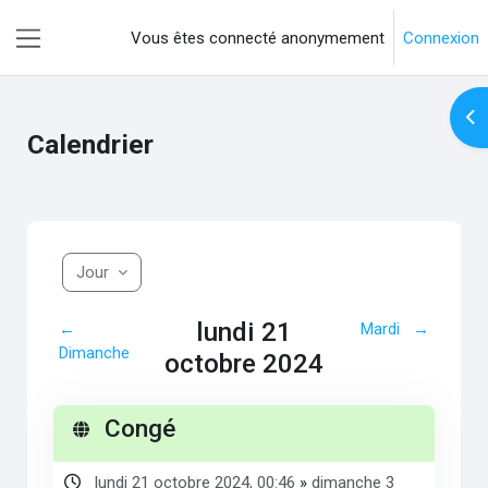
Passer au contenu principal
Vous êtes connecté anonymement
Connexion
Panneau latéral
Ouv
Calendrier
Jour
lundi 21
←
Mardi
→
Dimanche
octobre 2024
Congé
lundi 21 octobre 2024, 00:46
»
dimanche 3