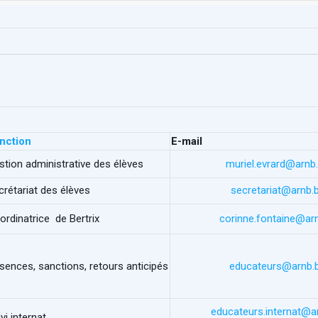
nction
E-mail
stion administrative des élèves
muriel.evrard@arnb
crétariat des élèves
secretariat@arnb.
ordinatrice de Bertrix
corinne.fontaine@ar
sences, sanctions, retours anticipés
educateurs@arnb.
educateurs.internat@a
vi internat