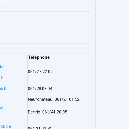
Téléphone
.be
061/27 72 02
be
nb.be
061/28.03.04
Neufchâteau 061/21 01 52
be
Bertrix 061/41 20 85
rnb.be
061 21 71 41