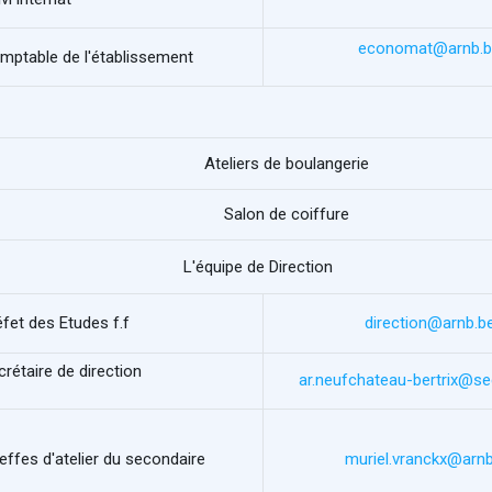
economat@arnb.
mptable de l'établissement
Ateliers de boulangerie
Salon de coiffure
L'équipe de Direction
éfet des Etudes f.f
direction@arnb.b
crétaire de direction
ar.neufchateau-bertrix@se
effes d'atelier du secondaire
muriel.vranckx@arnb