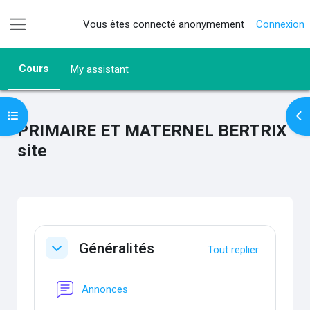
Passer au contenu principal
Vous êtes connecté anonymement
Connexion
Panneau latéral
Cours
My assistant
Ouvrir l’index du cours
Ouv
PRIMAIRE ET MATERNEL BERTRIX
site
Résumé de section
Généralités
Tout replier
Replier
Forum
Annonces