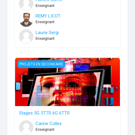
Enseignant
REMY LICOT
Enseignant
Laurie Sergi
Enseignant
Stages 5G 5TTR 6G 6TTR
PROJETS EN SECONDAIRE
Stages 5G 5TTR 6G 6TTR
Carine Colles
Enseignant