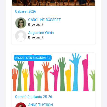
Cabaret 2026
CAROLINE BOSSREZ
Enseignant
Augustine Wilkin
Enseignant
Comité étudiants 25-26
PROJETS EN SECONDAIRE
Comité étudiants 25-26
ANNE THYRION