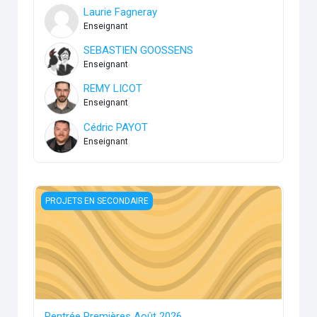
Laurie Fagneray
Enseignant
SEBASTIEN GOOSSENS
Enseignant
REMY LICOT
Enseignant
Cédric PAYOT
Enseignant
Rentrée Premières Août 2026
PROJETS EN SECONDAIRE
Rentrée Premières Août 2026