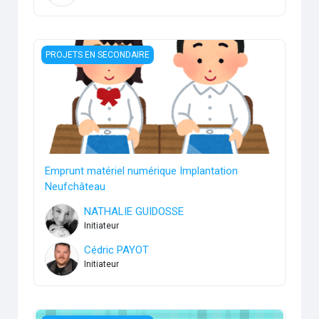
Emprunt matériel numérique Implantation Neufchâteau
PROJETS EN SECONDAIRE
Emprunt matériel numérique Implantation
Neufchâteau
NATHALIE GUIDOSSE
Initiateur
Cédric PAYOT
Initiateur