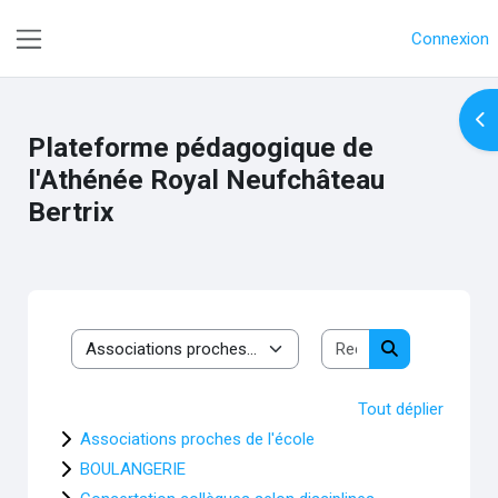
Passer au contenu principal
Connexion
Panneau latéral
Ouv
Plateforme pédagogique de
l'Athénée Royal Neufchâteau
Bertrix
Rechercher des c
Catégories de cours
Rechercher de
Tout déplier
Associations proches de l'école
BOULANGERIE