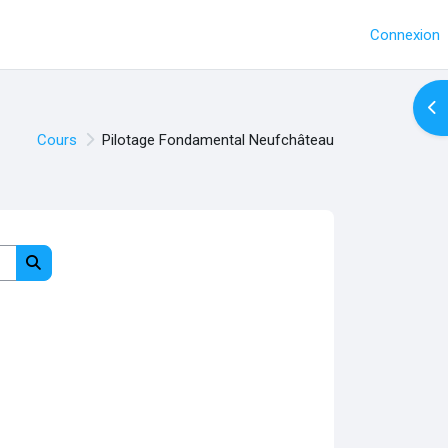
Connexion
Ouv
Cours
Pilotage Fondamental Neufchâteau
Rechercher des cours
Rechercher des cours