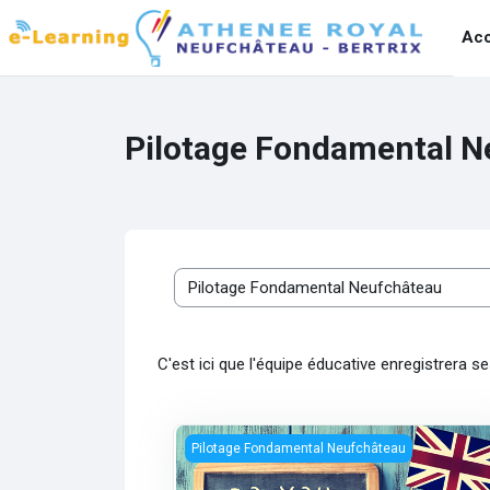
Passer au contenu principal
Acc
Pilotage Fondamental N
Catégories de cours
C'est ici que l'équipe éducative enregistrera s
Contrat d'objectifs Neufchâteau Arsène G
Pilotage Fondamental Neufchâteau