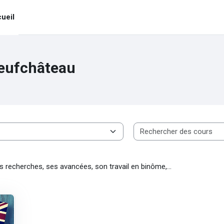
ueil
eufchâteau
es recherches, ses avancées, son travail en binôme,...
eubel