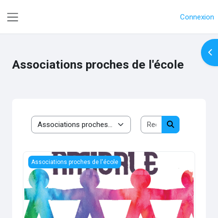
Passer au contenu principal
Connexion
Panneau latéral
Ouv
Associations proches de l'école
Rechercher des c
Catégories de cours
Rechercher de
Amicale
Associations proches de l'école