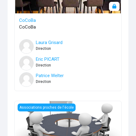
CoCoBa
CoCoBa
Laura Grisard
Direction
Eric PICART
Direction
Patrice Welter
Direction
COPA
Associations proches de l'école