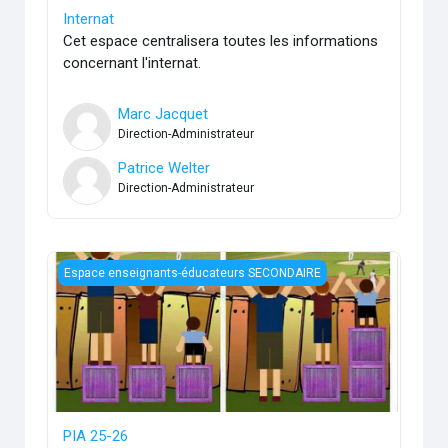
Internat
Cet espace centralisera toutes les informations
concernant l'internat.
Marc Jacquet
Direction-Administrateur
Patrice Welter
Direction-Administrateur
PIA 25-26
Espace enseignants-éducateurs SECONDAIRE
PIA 25-26