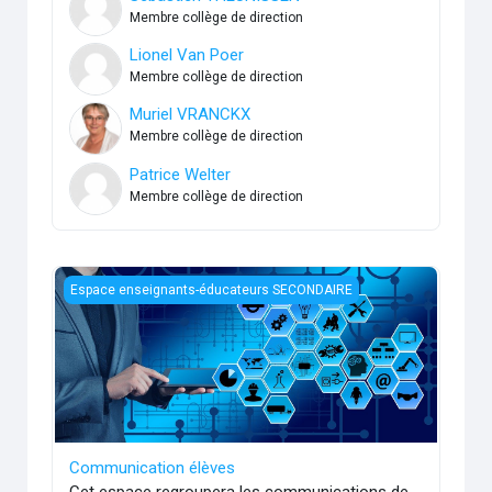
Membre collège de direction
Lionel Van Poer
Membre collège de direction
Muriel VRANCKX
Membre collège de direction
Patrice Welter
Membre collège de direction
Communication élèves
Espace enseignants-éducateurs SECONDAIRE
Communication élèves