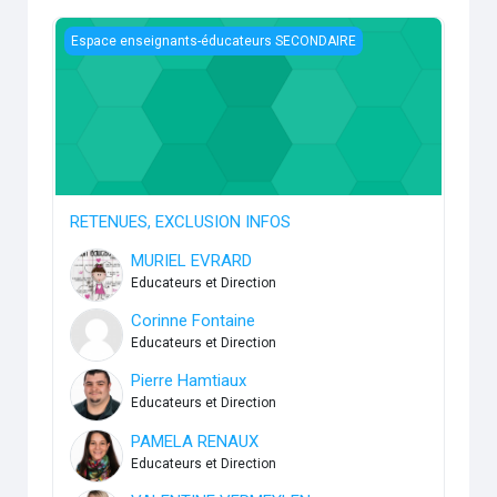
RETENUES, EXCLUSION INFOS
Espace enseignants-éducateurs SECONDAIRE
RETENUES, EXCLUSION INFOS
MURIEL EVRARD
Educateurs et Direction
Corinne Fontaine
Educateurs et Direction
Pierre Hamtiaux
Educateurs et Direction
PAMELA RENAUX
Educateurs et Direction