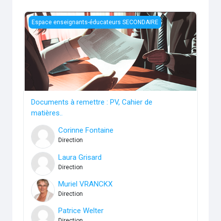
Documents à remettre : PV, Cahier de matières..
Espace enseignants-éducateurs SECONDAIRE
Documents à remettre : PV, Cahier de
matières..
Corinne Fontaine
Direction
Laura Grisard
Direction
Muriel VRANCKX
Direction
Patrice Welter
Direction