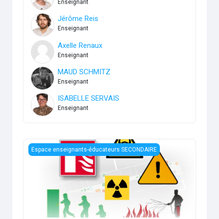
Enseignant
Jérôme Reis
Enseignant
Axelle Renaux
Enseignant
MAUD SCHMITZ
Enseignant
ISABELLE SERVAIS
Enseignant
Prévention- Sécurité des implantations
Espace enseignants-éducateurs SECONDAIRE