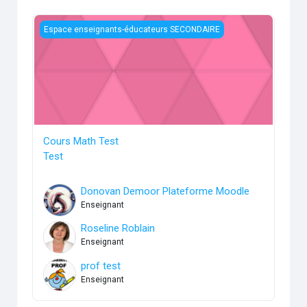
Cours Math Test
Espace enseignants-éducateurs SECONDAIRE
Cours Math Test
Test
Donovan Demoor Plateforme Moodle
Enseignant
Roseline Roblain
Enseignant
prof test
Enseignant