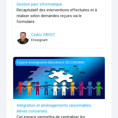
Gestion parc informatique
Récapitulatif des interventions effectuées et à
réaliser selon demandes reçues via le
formulaire.
Cédric PAYOT
Enseignant
Intégration et aménagements raisonnables : élèves concer
Espace enseignants-éducateurs SECONDAIRE
Intégration et aménagements raisonnables :
élèves concernés
Cet espace permettra de centraliser les