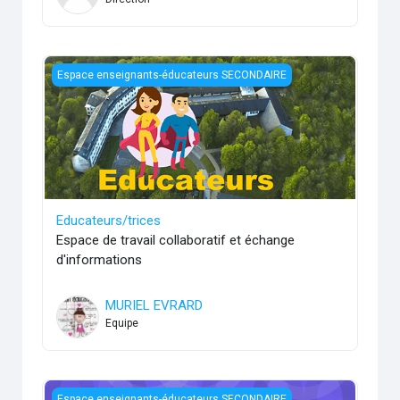
Educateurs/trices
Espace enseignants-éducateurs SECONDAIRE
Educateurs/trices
Espace de travail collaboratif et échange
d'informations
MURIEL EVRARD
Equipe
Emergence
Espace enseignants-éducateurs SECONDAIRE