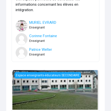
informations concernant les élèves en
intégration.
MURIEL EVRARD
Enseignant
Corinne Fontaine
Enseignant
Patrice Welter
Enseignant
Internat
Espace enseignants-éducateurs SECONDAIRE