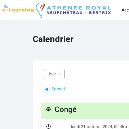
Passer au contenu principal
Acc
Calendrier
Jour
◀︎
Samedi
Congé
lundi 21 octobre 2024, 00:46
»